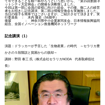
て今できることを精一杯やろうという思いから、『第15回創新ネ
ットシティ大定例会』の開催を決断致しました。
今回は第一部に会員の皆様に向けた総会、その後、御二人の経営
者をお招きし記念講演、第二部は情報交換会を実施致しました。
当日の様子を簡単ではございますが、ご紹介させて頂きます。
実
行委員長
： 木内 隆史（56期卒）
後援
： 神奈川県中小企業家同友会、日本情報振興協同
組合、全国イノベーション推進機関ネットワーク
記念講演（1）
演題：ドラッカーが予言した「生物産業」の時代 ～セラリカ豊
かさの５段階説と貧困からの脱却～
講師：野田 泰三 氏（株式会社セラリカNODA 代表取締役社
長）