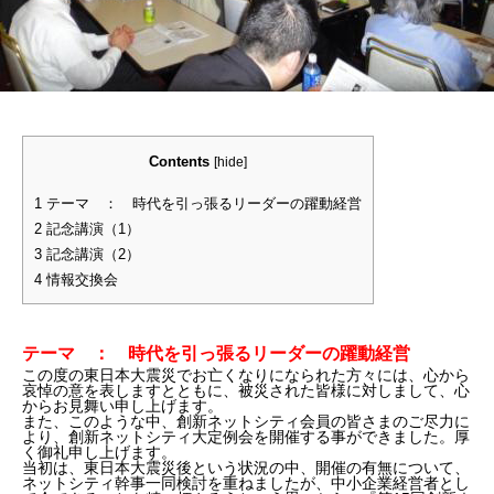
Contents
[
hide
]
1
テーマ ： 時代を引っ張るリーダーの躍動経営
2
記念講演（1）
3
記念講演（2）
4
情報交換会
テーマ ： 時代を引っ張るリーダーの躍動経営
この度の東日本大震災でお亡くなりになられた方々には、心から
哀悼の意を表しますとともに、被災された皆様に対しまして、心
からお見舞い申し上げます。
また、このような中、創新ネットシティ会員の皆さまのご尽力に
より、創新ネットシティ大定例会を開催する事ができました。厚
く御礼申し上げます。
当初は、東日本大震災後という状況の中、開催の有無について、
ネットシティ幹事一同検討を重ねましたが、中小企業経営者とし